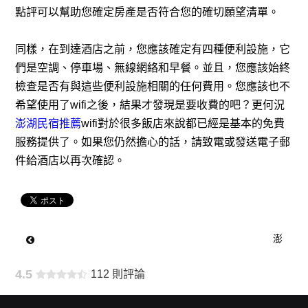
點評可以幫助您確定房產是否符合您的確切願望清單。
同樣，在到達酒店之前，您應該確定有四種便利設施，它
們是空調、停車場、無線網絡和早餐。並且，您應該始終
檢查是否有與這些便利設施相關的任何費用。您應該也不
希望使用了wifi之後，結果才發現是要收費的吧？更何況
澎湖民宿推薦
wifi對於很多飯店來說都已經是基本的免費
服務提供了。如果您仍然擔心的話，請致電或發送電子郵
件給酒店以再次確認。
澎
湖
4.5
112 則評論
202
旅
0澎
遊