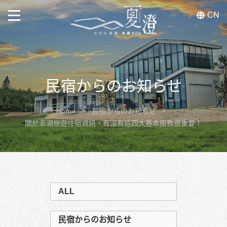
澎湖住宿推薦十大人氣住宿 | 海
量真實客戶點評
CN
お電話によるご予
問い合わせ
lineの友達追加
アクセス、情報
約
民宿について
民宿からのお知らせ
客室のタイプ
Home
民宿からのお知らせ
ご予約お知らせ
關於澎湖旅遊住宿資訊，有沒有這四大基本服務很重要！
民宿からのお知らせ
よくあるご質問
ALL
問い合わせ
民宿からのお知らせ
宿泊のご予約