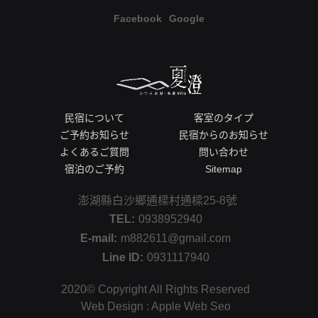
湖
住
Facebook
Google
花
宿
火
，
節
隨
，
時
自
更
民宿について
客室のタイプ
由
新
ご予約お知らせ
民宿からのお知らせ
行
狀
よくあるご質問
問い合わせ
第
況
宿泊のご予約
Sitemap
一
，
次
讓
澎湖縣白沙鄉通樑村通樑25-8號
歸
消
TEL:
0938952940
話
費
E-mail:
m882611@gmail.com
就
者
Line ID:
0931117940
上
掌
2020© Copyright All Rights Reserved
手
握
Web Design : Apple Web Seo
！
最